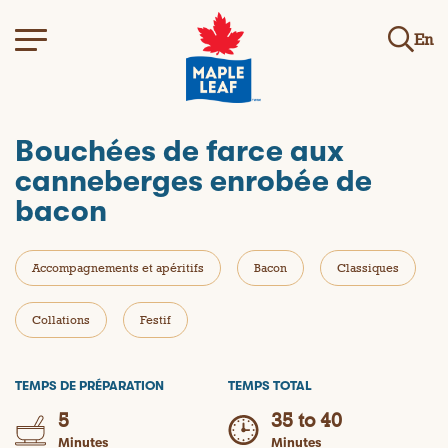
En
Bouchées de farce aux
canneberges enrobée de
bacon
Accompagnements et apéritifs
Bacon
Classiques
Collations
Festif
TEMPS DE PRÉPARATION
TEMPS TOTAL
5
35 to 40
Minutes
Minutes