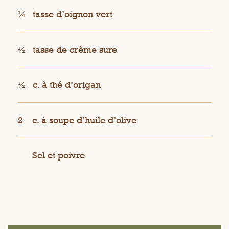
¼
tasse d’oignon vert
½
tasse de crème sure
½
c. à thé d’origan
2
c. à soupe d’huile d’olive
Sel et poivre