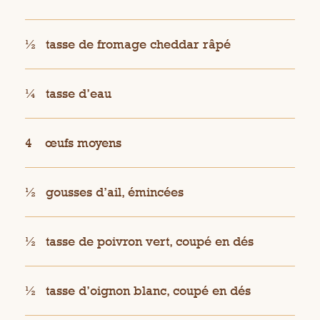
½
tasse de fromage cheddar râpé
¼
tasse d’eau
4
œufs moyens
½
gousses d’ail, émincées
½
tasse de poivron vert, coupé en dés
½
tasse d’oignon blanc, coupé en dés