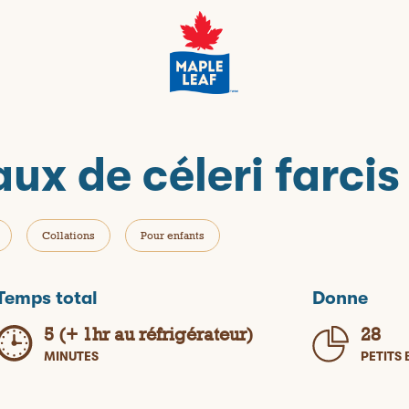
aux de céleri farci
Collations
Pour enfants
Temps total
Donne
5 (+ 1hr au réfrigérateur)
28
MINUTES
PETITS