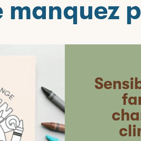
 manquez 
Sensib
fa
cha
cl