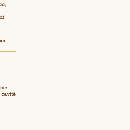
pe,
it
ser
nie
 cavité