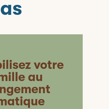
pas
ilisez votre
mille au
ngement
imatique