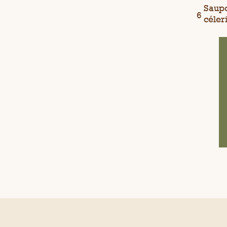
Saupo
céler