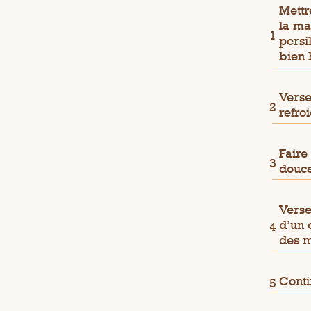
Mettr
la ma
persi
bien 
Verse
refro
Faire
douce
Verse
d’un 
des m
Conti