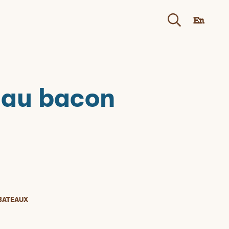
En
s au bacon
 BATEAUX