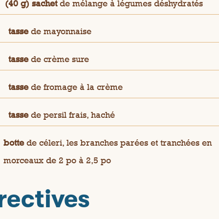
(40 g) sachet
de mélange à légumes déshydratés
½
tasse
de mayonnaise
¾
tasse
de crème sure
½
tasse
de fromage à la crème
½
tasse
de persil frais, haché
botte
de céleri, les branches parées et tranchées en
morceaux de 2 po à 2,5 po
rectives