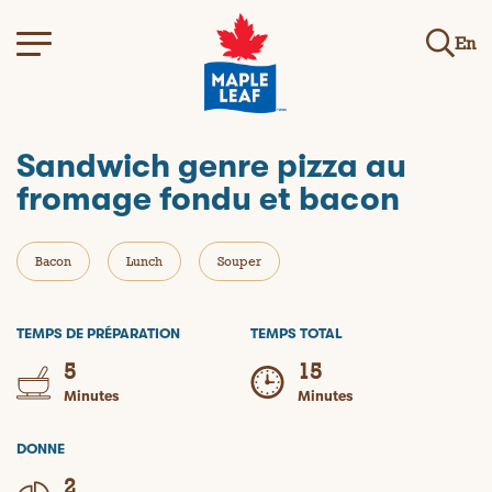
En
Sandwich genre pizza au
fromage fondu et bacon
Bacon
Lunch
Souper
TEMPS DE PRÉPARATION
TEMPS TOTAL
5
15
Minutes
Minutes
DONNE
2