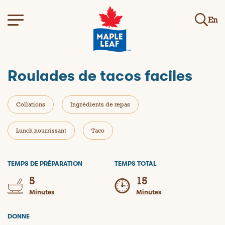
En
Roulades de tacos faciles
Collations
Ingrédients de repas
Lunch nourrissant
Taco
TEMPS DE PRÉPARATION
TEMPS TOTAL
5
15
Minutes
Minutes
DONNE