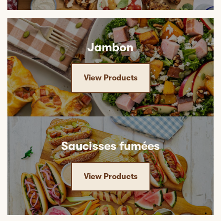
Jambon
View Products
Saucisses fumées
View Products