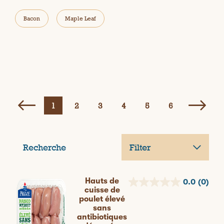
Bacon
Maple Leaf
1
2
3
4
5
6
Recherche
Filter
Hauts de
0.0
(0)
cuisse de
poulet élevé
sans
antibiotiques