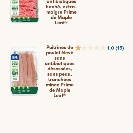
antibiotiques
haché, extra-
maigre Prime
de Maple
Leaf®
Poitrines de
1.0
(15)
poulet élevé
sans
antibiotiques
désossées,
sans peau,
tranchées
mince Prime
de Maple
Leaf®