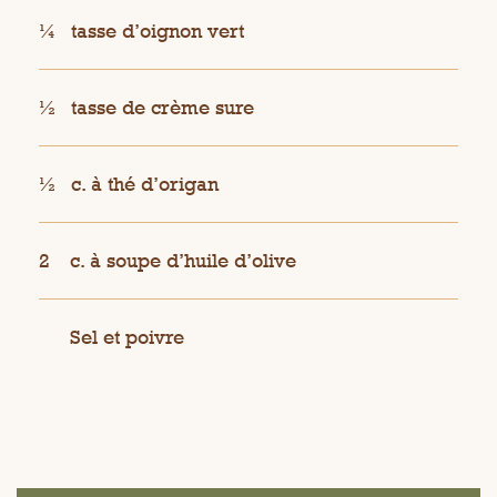
¼
tasse d’oignon vert
½
tasse de crème sure
½
c. à thé d’origan
2
c. à soupe d’huile d’olive
Sel et poivre