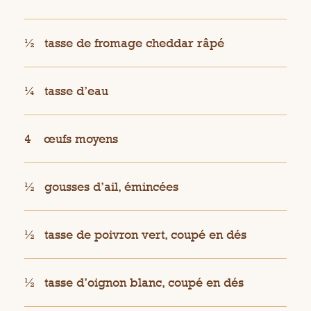
½
tasse de fromage cheddar râpé
¼
tasse d’eau
4
œufs moyens
½
gousses d’ail, émincées
½
tasse de poivron vert, coupé en dés
½
tasse d’oignon blanc, coupé en dés