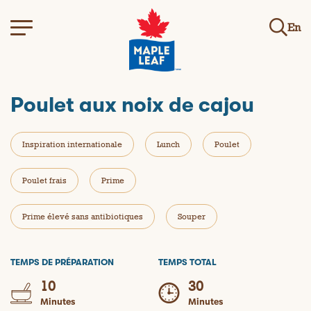
En
Poulet aux noix de cajou
Inspiration internationale
Lunch
Poulet
Poulet frais
Prime
Prime élevé sans antibiotiques
Souper
TEMPS DE PRÉPARATION
TEMPS TOTAL
10
30
Minutes
Minutes