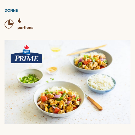
DONNE
4
portions