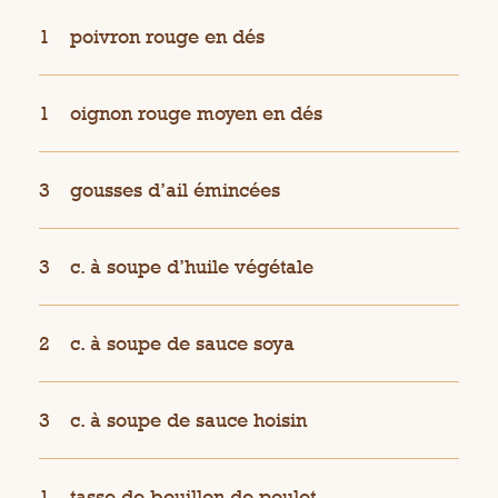
1
poivron rouge en dés
1
oignon rouge moyen en dés
3
gousses d’ail émincées
3
c. à soupe d’huile végétale
2
c. à soupe de sauce soya
3
c. à soupe de sauce hoisin
1
tasse de bouillon de poulet