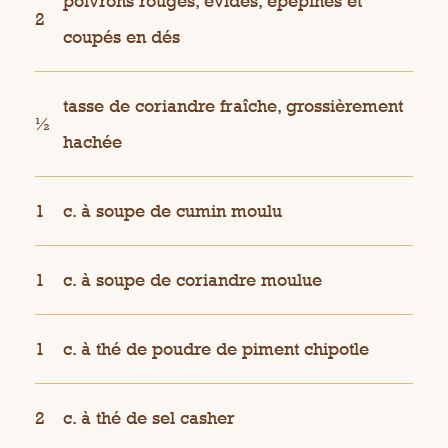
poivrons rouges, évidés, épépinés et
2
coupés en dés
tasse de coriandre fraîche, grossièrement
½
hachée
1
c. à soupe de cumin moulu
1
c. à soupe de coriandre moulue
1
c. à thé de poudre de piment chipotle
2
c. à thé de sel casher