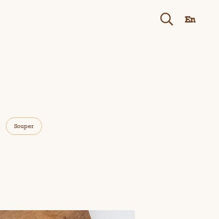
En
Souper