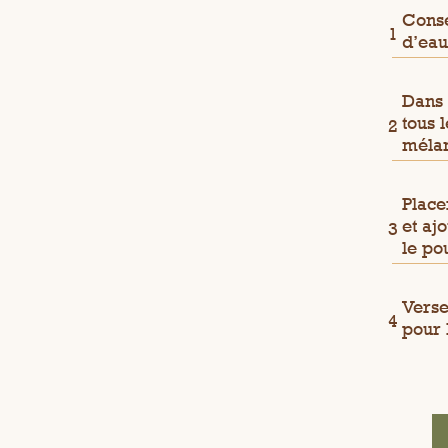
Conse
d’eau
Dans 
tous 
méla
Place
et aj
le pou
Verse
pour 