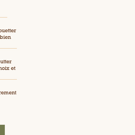
ouetter
 bien
utter
noix et
èrement