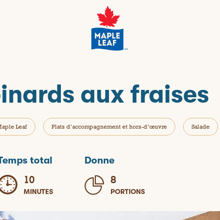
inards aux fraises
aple Leaf
Plats d’accompagnement et hors-d’œuvre
Salade
Temps total
Donne
10
8
MINUTES
PORTIONS