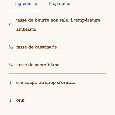
Ingredients
Preparation
tasse de beurre non salé, à température
½
ambiante
½
tasse de cassonade
¼
tasse de sucre blanc
1
c. à soupe de sirop d’érable
1
œuf