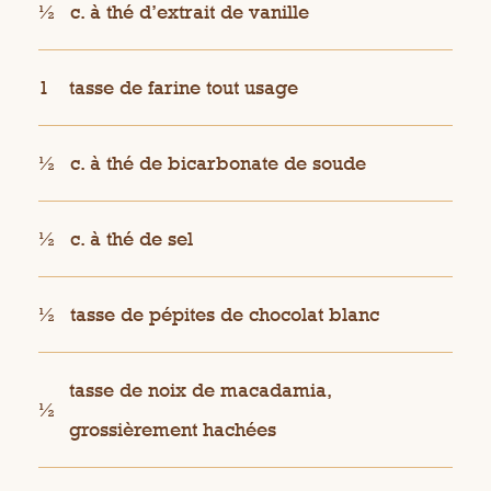
½
c. à thé d’extrait de vanille
1
tasse de farine tout usage
½
c. à thé de bicarbonate de soude
½
c. à thé de sel
½
tasse de pépites de chocolat blanc
tasse de noix de macadamia,
½
grossièrement hachées