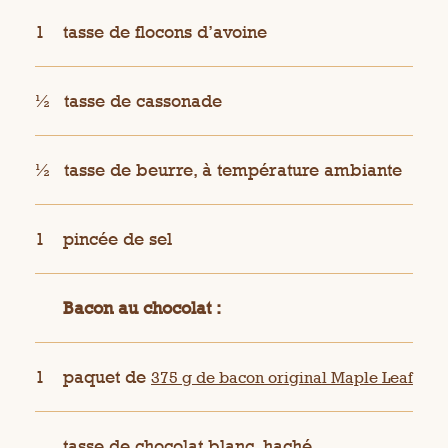
1
tasse de flocons d’avoine
½
tasse de cassonade
½
tasse de beurre, à température ambiante
1
pincée de sel
Bacon au chocolat :
1
paquet de
375 g de bacon original Maple Leaf
tasse de chocolat blanc, haché