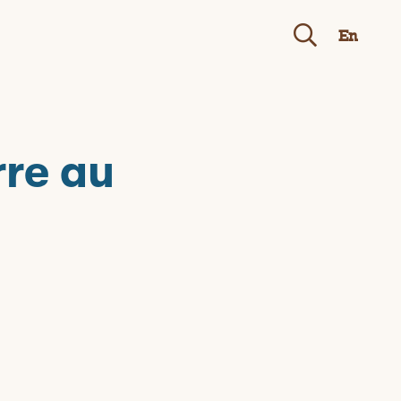
En
rre au