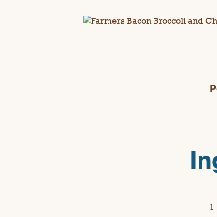
P
In
1