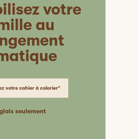
ilisez votre
mille au
ngement
imatique
z votre cahier à colorier*
glais seulement