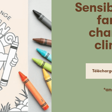
Sensib
fa
cha
cl
Télécharge
*an