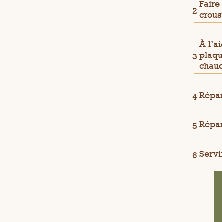
Faire
crous
À l’a
plaqu
chaud
Répar
Répar
Servi