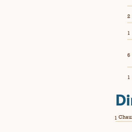
2
1
6
1
Di
Chauf