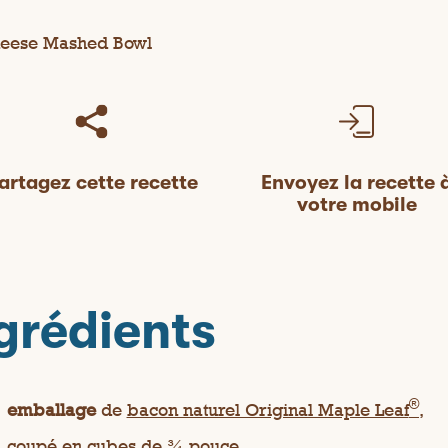
artagez cette recette
Envoyez la recette 
votre mobile
grédients
®
emballage
de
bacon naturel Original Maple Leaf
,
coupé en cubes de ¾ pouce