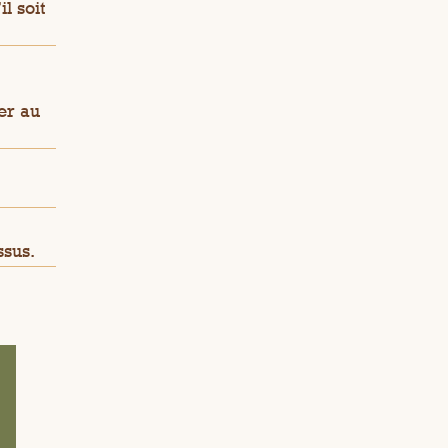
l soit
er au
ssus.