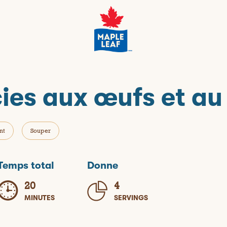
cies aux œufs et a
nt
Souper
Temps total
Donne
20
4
MINUTES
SERVINGS