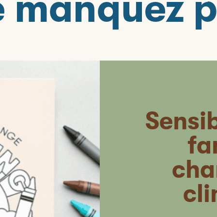
 manquez 
Sensib
fa
cha
cl