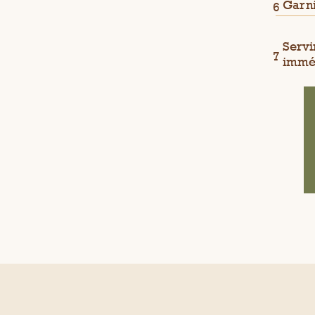
Garni
Servi
immé