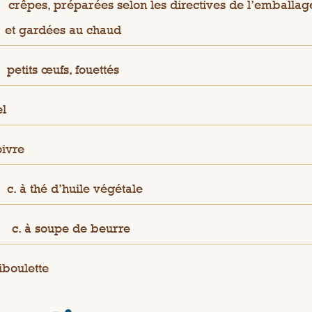
crêpes, préparées selon les directives de l’emballag
et gardées au chaud
petits œufs, fouettés
el
oivre
c. à thé d’huile végétale
½
c. à soupe de beurre
iboulette