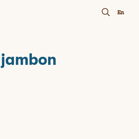
En
u jambon