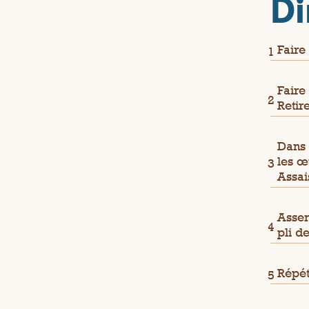
Di
Faire
Faire
Retir
Dans 
les œ
Assai
Assem
pli d
Répét