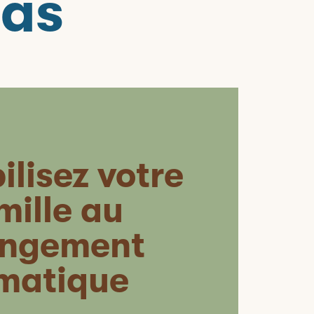
pas
ilisez votre
mille au
ngement
imatique