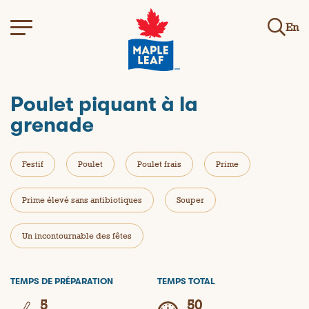
En
Poulet piquant à la
grenade
Festif
Poulet
Poulet frais
Prime
Prime élevé sans antibiotiques
Souper
Un incontournable des fêtes
TEMPS DE PRÉPARATION
TEMPS TOTAL
5
50