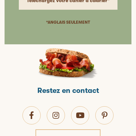
Téléchargez votre cahier à colorier*
*ANGLAIS SEULEMENT
Restez en contact