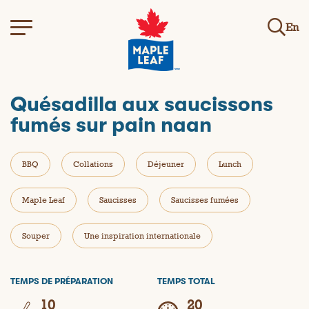
En
Quésadilla aux saucissons
fumés sur pain naan
BBQ
Collations
Déjeuner
Lunch
Maple Leaf
Saucisses
Saucisses fumées
Souper
Une inspiration internationale
TEMPS DE PRÉPARATION
TEMPS TOTAL
10
20