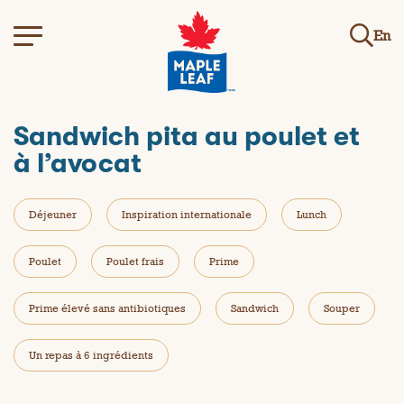
En
Sandwich pita au poulet et
à l’avocat
Déjeuner
Inspiration internationale
Lunch
Poulet
Poulet frais
Prime
Prime élevé sans antibiotiques
Sandwich
Souper
Un repas à 6 ingrédients