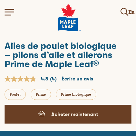
En
Ailes de poulet biologique
– pilons d’aile et ailerons
Prime de Maple Leaf®
4.8
(4)
Écrire un avis
4
.
8
Poulet
Prime
Prime biologique
o
u
t
o
Acheter maintenant
f
5
s
t
a