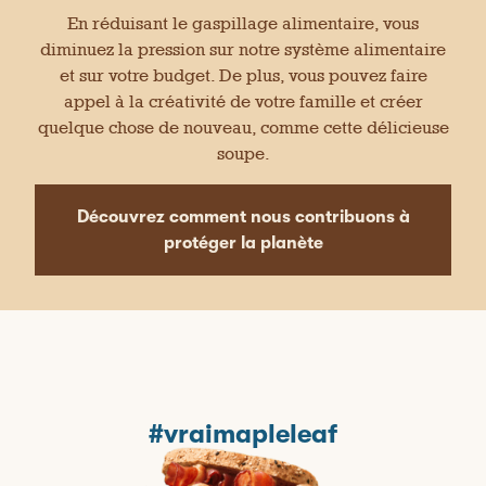
t
i
t
En réduisant le gaspillage alimentaire, vous
t
d
a
★★★★★
★★★★★
r
diminuez la pression sur notre système alimentaire
e
l
Patrick65057
·
il y a 2 années
a
4
4
o
à
et sur votre budget. De plus, vous pouvez faire
étoile(s)
j
Revue incitative
.
⊞
g
sur
appel à la créativité de votre famille et créer
o
8
Maple Leaf Chicken
u
u
5.
quelque chose de nouveau, comme cette délicieuse
s
r
e
l
u
soupe.
.
Très bon produit. Prix pas toujours en spécial
e
r
mais abordable. Bon goût.
c
5
o
n
.
Découvrez comment nous contribuons à
t
Recommande ce produit
✔
Oui
e
protéger la planète
n
u
c
Affiché initialement sur Caddle
i
-
d
e
s
s
o
★★★★★
★★★★★
u
s
#vraimapleleaf
Nicole36685
·
il y a 2 années
5
étoile(s)
Revue incitative
⊞
sur