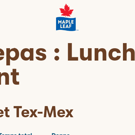
epas :
Lunc
nt
et Tex-Mex