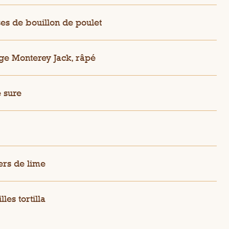
ses de bouillon de poulet
e Monterey Jack, râpé
 sure
ers de lime
lles tortilla