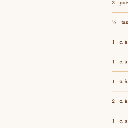
2
poi
½
ta
1
c. 
1
c. 
1
c. 
2
c. 
1
c. 