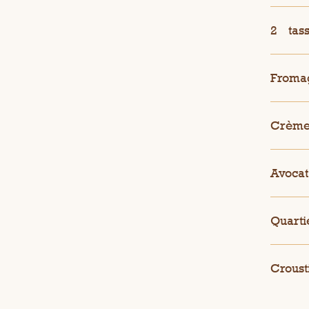
2
tas
Fromag
Crème
Avocat
Quarti
Crousti