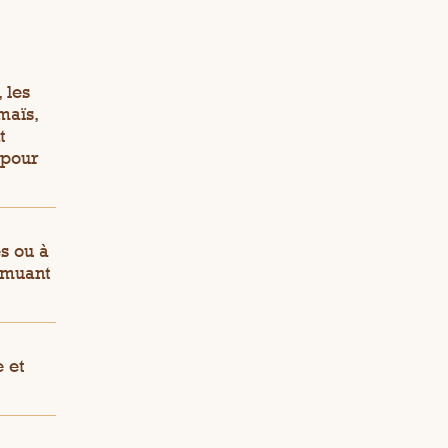
 les
 maïs,
t
 pour
s ou à
emuant
 et