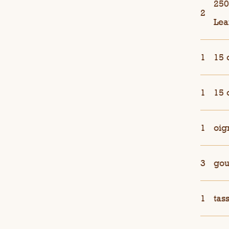
250
2
Lea
1
15 
1
15 
1
oig
3
gou
1
tas