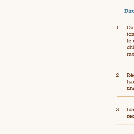
Dir
Dan
tom
le
chi
mé
Ré
ha
un
Lor
rec