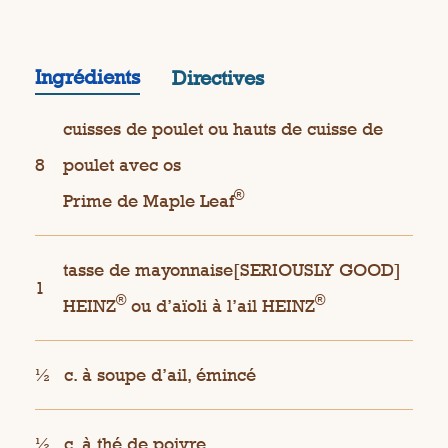
Ingrédients
Directives
cuisses de poulet ou hauts de cuisse de
8
poulet avec os
®
Prime de Maple Leaf
tasse de mayonnaise[SERIOUSLY GOOD]
1
®
®
HEINZ
ou d’aïoli à l’ail HEINZ
½
c. à soupe d’ail, émincé
½
c. à thé de poivre