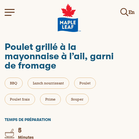
En
Poulet grillé à la
mayonnaise à l’ail, garni
de fromage
BBQ
Lunch nourrissant
Poulet
Poulet frais
Prime
Souper
TEMPS DE PRÉPARATION
5
Minutes