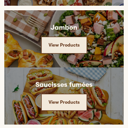
Jambon
View Products
Saucisses fumées
View Products