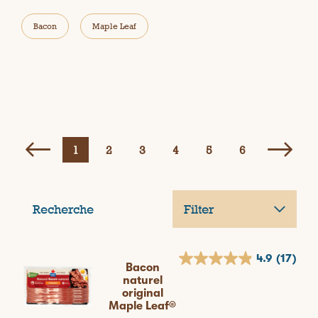
Bacon
Maple Leaf
1
2
3
4
5
6
Recherche
Filter
4.9
(17)
Bacon
naturel
original
Maple Leaf®