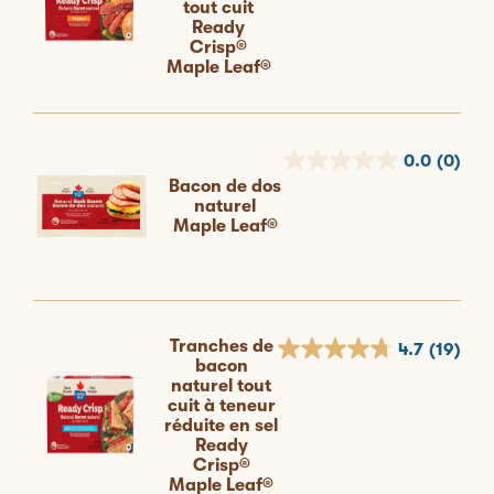
tout cuit
Ready
Crisp®
Maple Leaf®
0.0
(0)
Bacon de dos
naturel
Maple Leaf®
Tranches de
4.7
(19)
bacon
naturel tout
cuit à teneur
réduite en sel
Ready
Crisp®
Maple Leaf®