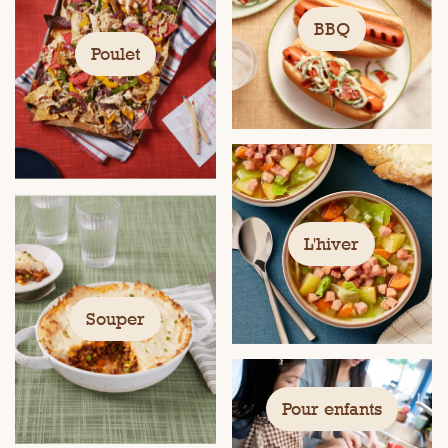
BBQ
Poulet
L'hiver
Souper
Pour enfants