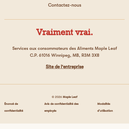
Florence90932
·
il y a 2 années
Contactez-nous
é
Très bon poulet
t
o
Excellent poulet , les croquettes sont tendres et
i
la panure est parfaite lorsqu’on le cuit dans le
l
air fryer
Vraiment vrai.
e
(
s
Recommande ce produit
✔
Oui
Services aux consommateurs des Aliments Maple Leaf
)
s
C.P. 61016 Winnipeg, MB, R3M 3X8
u
Utile?
r
Site de l'entreprise
Oui ·
0
Non ·
0
Signaler
5
.
© 2026
Maple Leaf
Énoncé de
Avis de confidentialité des
Modalités
confidentialité
employés
d’utilisation