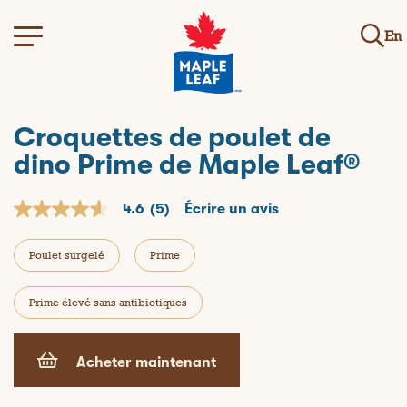
En
Croquettes de poulet de
dino Prime de Maple Leaf®
4.6
(5)
Écrire un avis
4
.
6
Poulet surgelé
Prime
o
u
t
o
Prime élevé sans antibiotiques
f
5
s
t
Acheter maintenant
a
r
s