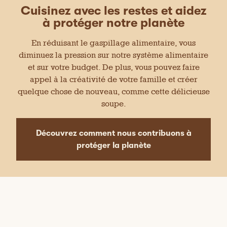
e
t
Cuisinez avec les restes et aidez
e
Affiché initialement sur Caddle
m
s
d
à protéger notre planète
e
t
i
t
t
d
a
En réduisant le gaspillage alimentaire, vous
r
e
l
a
diminuez la pression sur notre système alimentaire
5
o
à
j
s
g
et sur votre budget. De plus, vous pouvez faire
★★★★★
★★★★★
o
u
u
u
Michael63612
·
il y a 2 années
5
appel à la créativité de votre famille et créer
r
r
e
étoile(s)
quelque chose de nouveau, comme cette délicieuse
l
Revue incitative
5
⊞
.
sur
e
.
soupe.
Délicieux
c
5.
o
n
Très goûteux très belle couleur et bonne saveur
t
Découvrez comment nous contribuons à
nouveau produit ajouter à mon marché menu
e
n
protéger la planète
u
c
Recommande ce produit
✔
Oui
i
-
d
e
Affiché initialement sur Caddle
s
s
o
u
s