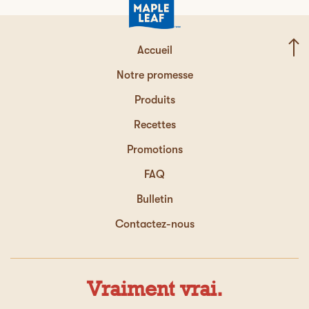
Savoureux, facile a préparer. Bon pour toute la
famille.
Accueil
Recommande ce produit
✔
Oui
Notre promesse
Produits
Affiché initialement sur Caddle
Recettes
Promotions
FAQ
Bulletin
Contactez-nous
Vraiment vrai.