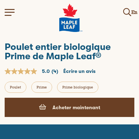
En
Poulet entier biologique
Prime de Maple Leaf®
5.0
(4)
Écrire un avis
5
.
0
Poulet
Prime
Prime biologique
o
u
t
o
Acheter maintenant
f
5
s
t
a
r
s