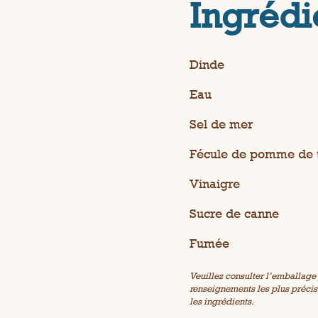
p
Ingrédi
a
g
e
.
Dinde
Eau
Sel de mer
Fécule de pomme de 
Vinaigre
Sucre de canne
Fumée
Veuillez consulter l’emballage 
renseignements les plus précis e
les ingrédients.