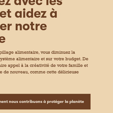
ez avec les
c
u
e froide. Avec un bon goût de ma
i
e
et aidez à
-
.
d
e
s
er notre
s
o
u
e
s
pillage alimentaire, vous diminuez la
système alimentaire et sur votre budget. De
ire appel à la créativité de votre famille et
e de nouveau, comme cette délicieuse
 my sandwich. J’ai vraiment aimé le
nt nous contribuons à protéger la planète