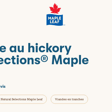
e au hickory
lections® Maple
vis
Natural Selections Maple Leaf
Viandes en tranches