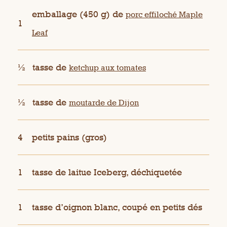
emballage (450 g) de
porc effiloché Maple
1
Leaf
½
tasse de
ketchup aux tomates
½
tasse de
moutarde de Dijon
4
petits pains (gros)
1
tasse de laitue Iceberg, déchiquetée
1
tasse d’oignon blanc, coupé en petits dés