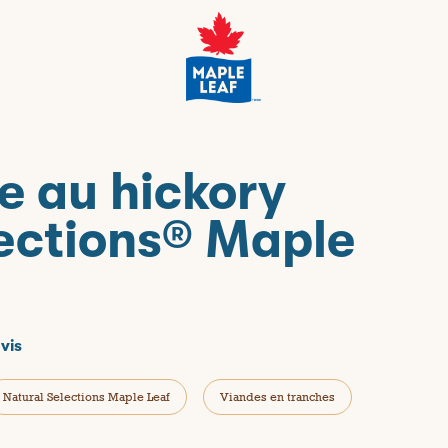
e au hickory
lections® Maple
vis
Natural Selections Maple Leaf
Viandes en tranches