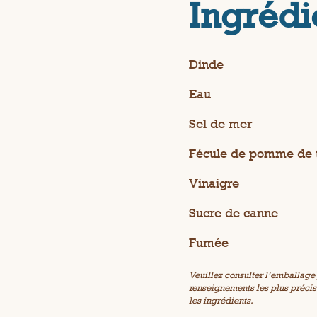
p
Ingrédi
a
g
e
.
Dinde
Eau
Sel de mer
Fécule de pomme de 
Vinaigre
Sucre de canne
Fumée
Veuillez consulter l’emballage 
renseignements les plus précis e
les ingrédients.