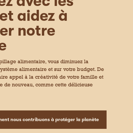
ez avec les
c
u
e froide. Avec un bon goût de ma
i
e
et aidez à
-
.
d
e
s
er notre
s
o
u
e
s
pillage alimentaire, vous diminuez la
système alimentaire et sur votre budget. De
ire appel à la créativité de votre famille et
e de nouveau, comme cette délicieuse
 my sandwich. J’ai vraiment aimé le
nt nous contribuons à protéger la planète