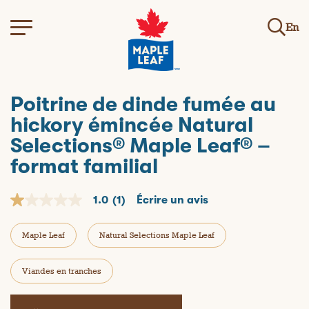
En
Poitrine de dinde fumée au
hickory émincée Natural
Selections® Maple Leaf® –
format familial
1.0
(1)
Écrire un avis
1
.
0
Maple Leaf
Natural Selections Maple Leaf
o
u
t
o
Viandes en tranches
f
5
s