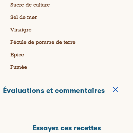
Sucre de culture
Sel de mer
Vinaigre
Fécule de pomme de terre
Épice
Fumée
Évaluations et commentaires
★★★★★
★★★★★
1.0
1 évaluation
C
e
1
0 commentateurs sur 1 (0%) recommandent ce
é
t
produit
Essayez ces recettes
t
t
o