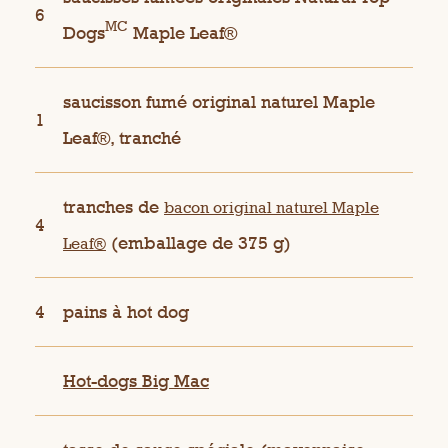
6
MC
Dogs
Maple Leaf®
saucisson fumé original naturel Maple
1
Leaf®, tranché
tranches de
bacon original naturel Maple
4
(emballage de 375 g)
Leaf®
4
pains à hot dog
Hot-dogs Big Mac