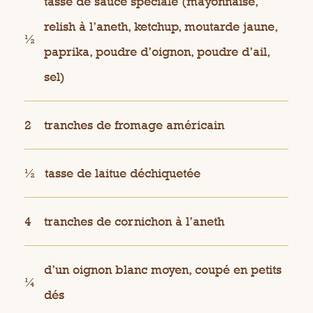
tasse de sauce spéciale (mayonnaise,
relish à l’aneth, ketchup, moutarde jaune,
½
paprika, poudre d’oignon, poudre d’ail,
sel)
2
tranches de fromage américain
½
tasse de laitue déchiquetée
4
tranches de cornichon à l’aneth
d’un oignon blanc moyen, coupé en petits
¼
dés